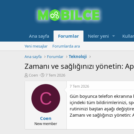
Ana sayfa
Forumlar
Neler yeni
Kullan
Yeni mesajlar
Forumlarda ara
Ana sayfa
Forumlar
Teknoloji
Zamanı ve sağlığınızı yönetin: A
K
B
Coen
7 Tem 2026
o
a
n
ş
7 Tem 2026
b
l
C
Gün boyunca telefon ekranına ba
u
a
y
n
içindeki tüm bildirimlerinizi, s
u
g
rutininizi baştan aşağı değiştir
b
ı
Zamanı ve sağlığınızı yönetin: 
Coen
a
ç
ş
t
New member
l
a