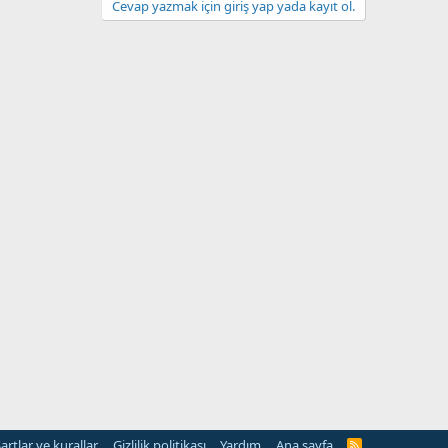
Cevap yazmak için giriş yap yada kayıt ol.
artlar ve kurallar
Gizlilik politikası
Yardım
Ana sayfa
R