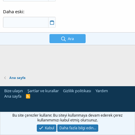
Daha eski
Ara
Ana sayfa
Bize ulaşın
Şartlar ve kurallar
Gizlilik politikası
Yardım
Ana sayfa
R
S
S
Bu site çerezler kullanır. Bu siteyi kullanmaya devam ederek çerez
kullanımımızı kabul etmiş olursunuz.
Kabul
Daha fazla bilgi edin…