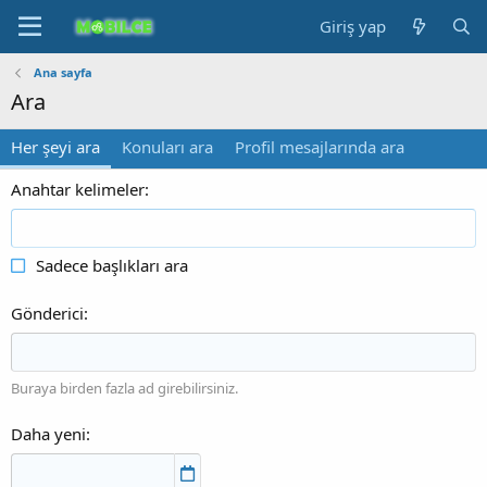
Giriş yap
Ana sayfa
Ara
Her şeyi ara
Konuları ara
Profil mesajlarında ara
Anahtar kelimeler
Sadece başlıkları ara
Gönderici
Buraya birden fazla ad girebilirsiniz.
Daha yeni