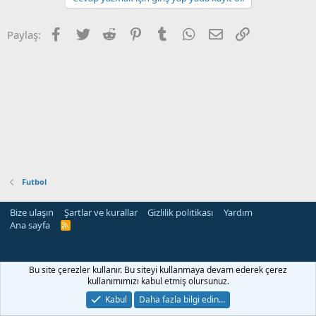
Facebook
Twitter
Reddit
Pinterest
Tumblr
WhatsApp
E-posta
Link
Paylaş:
Futbol
Bize ulaşın
Şartlar ve kurallar
Gizlilik politikası
Yardım
Ana sayfa
R
S
S
Bu site çerezler kullanır. Bu siteyi kullanmaya devam ederek çerez
kullanımımızı kabul etmiş olursunuz.
Kabul
Daha fazla bilgi edin…