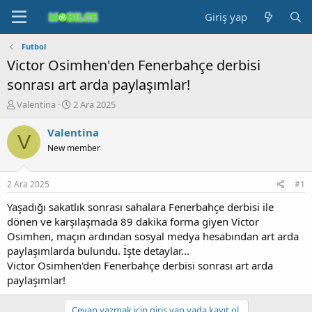
Giriş yap
Futbol
Victor Osimhen'den Fenerbahçe derbisi
sonrası art arda paylaşımlar!
K
B
Valentina
2 Ara 2025
o
a
n
ş
Valentina
V
b
l
New member
u
a
y
n
u
g
2 Ara 2025
#1
b
ı
a
ç
Yaşadığı sakatlık sonrası sahalara Fenerbahçe derbisi ile
ş
t
dönen ve karşılaşmada 89 dakika forma giyen Victor
l
a
Osimhen, maçın ardından sosyal medya hesabından art arda
a
r
paylaşımlarda bulundu. İşte detaylar...
t
i
Victor Osimhen'den Fenerbahçe derbisi sonrası art arda
a
h
paylaşımlar!
n
i
Cevap yazmak için giriş yap yada kayıt ol.