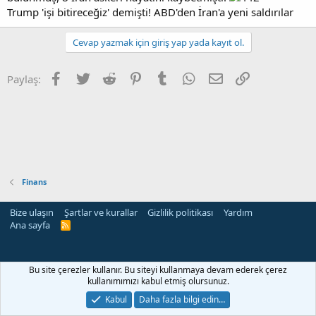
Trump 'işi bitireceğiz' demişti! ABD'den İran'a yeni saldırılar
Cevap yazmak için giriş yap yada kayıt ol.
Facebook
Twitter
Reddit
Pinterest
Tumblr
WhatsApp
E-posta
Link
Paylaş:
Finans
Bize ulaşın
Şartlar ve kurallar
Gizlilik politikası
Yardım
Ana sayfa
R
S
S
Bu site çerezler kullanır. Bu siteyi kullanmaya devam ederek çerez
kullanımımızı kabul etmiş olursunuz.
Kabul
Daha fazla bilgi edin…