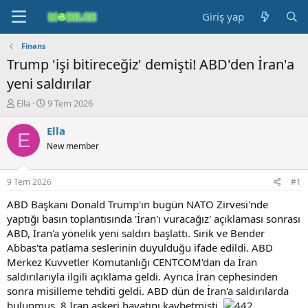
Giriş yap
Finans
Trump 'işi bitireceğiz' demişti! ABD'den İran'a
yeni saldırılar
K
B
Ella
9 Tem 2026
o
a
n
ş
Ella
E
b
l
New member
u
a
y
n
u
g
9 Tem 2026
#1
b
ı
a
ç
ABD Başkanı Donald Trump'ın bugün NATO Zirvesi'nde
ş
t
yaptığı basın toplantısında 'İran'ı vuracağız' açıklaması sonrası
l
a
ABD, İran'a yönelik yeni saldırı başlattı. Sirik ve Bender
a
r
Abbas'ta patlama seslerinin duyulduğu ifade edildi. ABD
t
i
Merkez Kuvvetler Komutanlığı CENTCOM'dan da İran
a
h
saldırılarıyla ilgili açıklama geldi. Ayrıca İran cephesinden
n
i
sonra misilleme tehditi geldi. ABD dün de İran'a saldırılarda
bulunmuş, 8 İran askeri hayatını kaybetmişti.