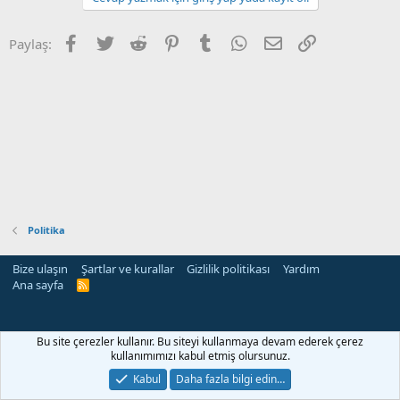
Facebook
Twitter
Reddit
Pinterest
Tumblr
WhatsApp
E-posta
Link
Paylaş:
Politika
Bize ulaşın
Şartlar ve kurallar
Gizlilik politikası
Yardım
Ana sayfa
R
S
S
Bu site çerezler kullanır. Bu siteyi kullanmaya devam ederek çerez
kullanımımızı kabul etmiş olursunuz.
Kabul
Daha fazla bilgi edin…