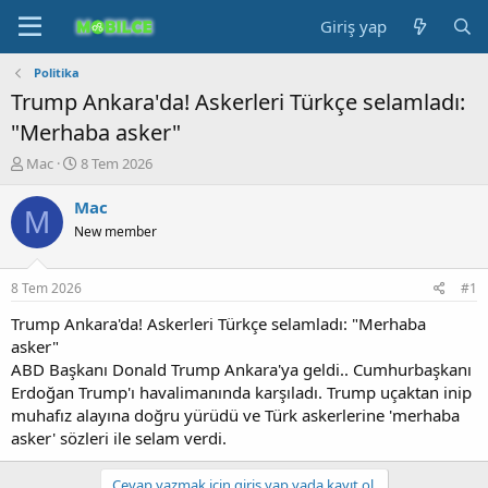
Giriş yap
Politika
Trump Ankara'da! Askerleri Türkçe selamladı:
"Merhaba asker"
K
B
Mac
8 Tem 2026
o
a
n
ş
Mac
M
b
l
New member
u
a
y
n
u
g
8 Tem 2026
#1
b
ı
a
ç
Trump Ankara'da! Askerleri Türkçe selamladı: "Merhaba
ş
t
asker"
l
a
ABD Başkanı Donald Trump Ankara'ya geldi.. Cumhurbaşkanı
a
r
Erdoğan Trump'ı havalimanında karşıladı. Trump uçaktan inip
t
i
muhafız alayına doğru yürüdü ve Türk askerlerine 'merhaba
a
h
asker' sözleri ile selam verdi.
n
i
Cevap yazmak için giriş yap yada kayıt ol.