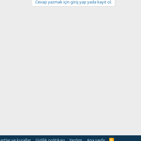
Cevap yazmak için giriş yap yada kayıt ol.
artlar ve kurallar
Gizlilik politikası
Yardım
Ana sayfa
R