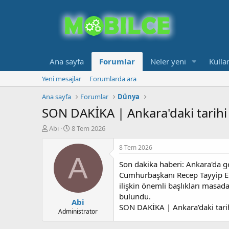
Ana sayfa
Forumlar
Neler yeni
Kullan
Yeni mesajlar
Forumlarda ara
Ana sayfa
Forumlar
Dünya
SON DAKİKA | Ankara'daki tarihi 
K
B
Abi
8 Tem 2026
o
a
n
ş
8 Tem 2026
b
l
A
Son dakika haberi: Ankara'da ge
u
a
y
n
Cumhurbaşkanı Recep Tayyip Erd
u
g
ilişkin önemli başlıkları masa
b
ı
bulundu.
Abi
a
ç
SON DAKİKA | Ankara'daki tarih
ş
t
Administrator
l
a