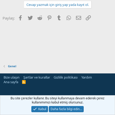
Cevap yazmak için giriş yap yada kayıt ol.
Facebook
Twitter
Reddit
Pinterest
Tumblr
WhatsApp
E-posta
Link
Paylaş:
Genel
Bize ulaşın
Şartlar ve kurallar
Gizlilik politikası
Yardım
Ana sayfa
R
S
S
Bu site çerezler kullanır. Bu siteyi kullanmaya devam ederek çerez
kullanımımızı kabul etmiş olursunuz.
Kabul
Daha fazla bilgi edin…