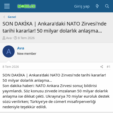
Giriş yap
Genel
SON DAKİKA | Ankara'daki NATO Zirvesi'nde
tarihi kararlar! 50 milyar dolarlık anlaşma...
K
B
Ava
8 Tem 2026
o
a
n
ş
Ava
A
b
l
New member
u
a
y
n
u
g
8 Tem 2026
#1
b
ı
a
ç
SON DAKİKA | Ankara'daki NATO Zirvesi'nde tarihi kararlar!
ş
t
50 milyar dolarlık anlaşma...
l
a
Son dakika haberi: NATO Ankara Zirvesi sonuç bildirisi
a
r
yayımlandı. Söz konusu zirvede imzalanan 50 milyar dolarlık
t
i
anlaşma ise dikkat çekti. Ukrayna'ya 70 miylar euroluk destek
a
h
sözü verilirken; Türkiye'ye de cömert misafirperverliği
n
i
nedeniyle teşekkür edildi.