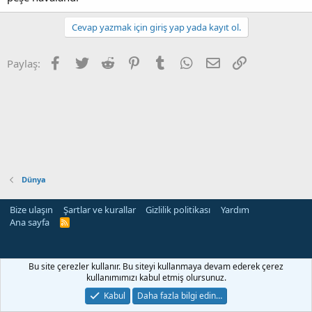
Cevap yazmak için giriş yap yada kayıt ol.
Facebook
Twitter
Reddit
Pinterest
Tumblr
WhatsApp
E-posta
Link
Paylaş:
Dünya
Bize ulaşın
Şartlar ve kurallar
Gizlilik politikası
Yardım
Ana sayfa
R
S
S
Bu site çerezler kullanır. Bu siteyi kullanmaya devam ederek çerez
kullanımımızı kabul etmiş olursunuz.
Kabul
Daha fazla bilgi edin…