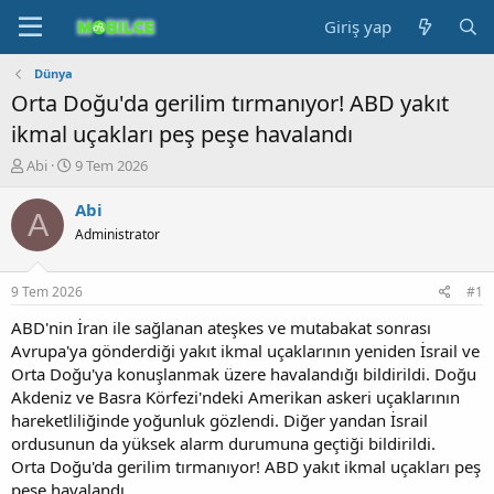
Giriş yap
Dünya
Orta Doğu'da gerilim tırmanıyor! ABD yakıt
ikmal uçakları peş peşe havalandı
K
B
Abi
9 Tem 2026
o
a
n
ş
Abi
A
b
l
Administrator
u
a
y
n
u
g
9 Tem 2026
#1
b
ı
a
ç
ABD'nin İran ile sağlanan ateşkes ve mutabakat sonrası
ş
t
Avrupa'ya gönderdiği yakıt ikmal uçaklarının yeniden İsrail ve
l
a
Orta Doğu'ya konuşlanmak üzere havalandığı bildirildi. Doğu
a
r
Akdeniz ve Basra Körfezi'ndeki Amerikan askeri uçaklarının
t
i
hareketliliğinde yoğunluk gözlendi. Diğer yandan İsrail
a
h
ordusunun da yüksek alarm durumuna geçtiği bildirildi.
n
i
Orta Doğu'da gerilim tırmanıyor! ABD yakıt ikmal uçakları peş
peşe havalandı