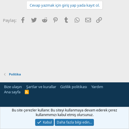
Cevap yazmak için giriş yap yada kayıt ol.
Facebook
Twitter
Reddit
Pinterest
Tumblr
WhatsApp
E-posta
Link
Paylaş:
Politika
Bize ulaşın
Şartlar ve kurallar
Gizlilik politikası
Yardım
Ana sayfa
R
S
S
Bu site çerezler kullanır. Bu siteyi kullanmaya devam ederek çerez
kullanımımızı kabul etmiş olursunuz.
Kabul
Daha fazla bilgi edin…