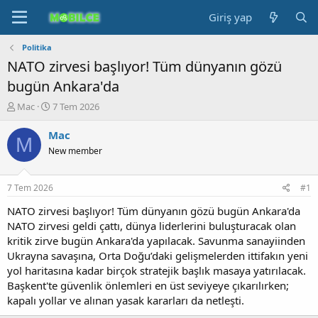
Giriş yap
Politika
NATO zirvesi başlıyor! Tüm dünyanın gözü
bugün Ankara'da
K
B
Mac
7 Tem 2026
o
a
n
ş
Mac
M
b
l
New member
u
a
y
n
u
g
7 Tem 2026
#1
b
ı
a
ç
NATO zirvesi başlıyor! Tüm dünyanın gözü bugün Ankara'da
ş
t
NATO zirvesi geldi çattı, dünya liderlerini buluşturacak olan
l
a
kritik zirve bugün Ankara'da yapılacak. Savunma sanayiinden
a
r
Ukrayna savaşına, Orta Doğu’daki gelişmelerden ittifakın yeni
t
i
yol haritasına kadar birçok stratejik başlık masaya yatırılacak.
a
h
Başkent'te güvenlik önlemleri en üst seviyeye çıkarılırken;
n
i
kapalı yollar ve alınan yasak kararları da netleşti.