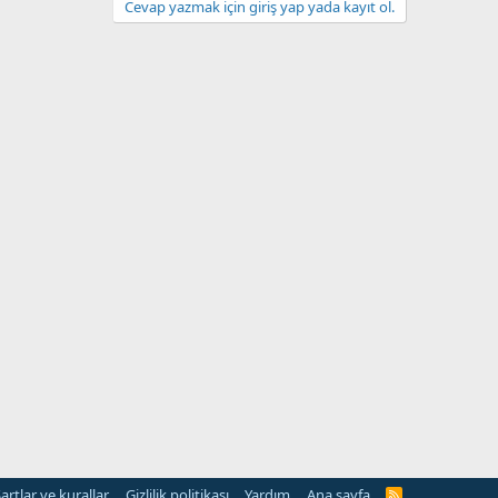
Cevap yazmak için giriş yap yada kayıt ol.
artlar ve kurallar
Gizlilik politikası
Yardım
Ana sayfa
R