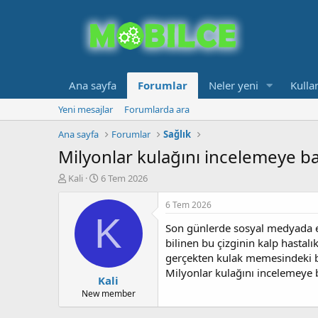
Ana sayfa
Forumlar
Neler yeni
Kullan
Yeni mesajlar
Forumlarda ara
Ana sayfa
Forumlar
Sağlık
Milyonlar kulağını incelemeye baş
K
B
Kali
6 Tem 2026
o
a
n
ş
6 Tem 2026
b
l
K
Son günlerde sosyal medyada en 
u
a
y
n
bilinen bu çizginin kalp hastal
u
g
gerçekten kulak memesindeki bir
b
ı
Milyonlar kulağını incelemeye b
Kali
a
ç
ş
t
New member
l
a