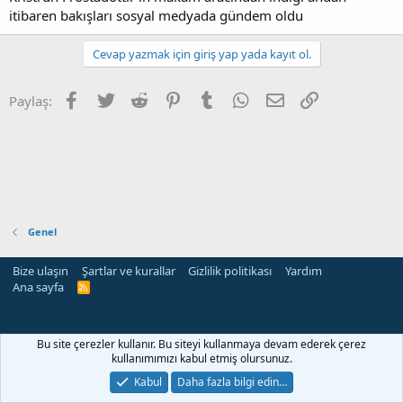
itibaren bakışları sosyal medyada gündem oldu
Cevap yazmak için giriş yap yada kayıt ol.
Facebook
Twitter
Reddit
Pinterest
Tumblr
WhatsApp
E-posta
Link
Paylaş:
Genel
Bize ulaşın
Şartlar ve kurallar
Gizlilik politikası
Yardım
Ana sayfa
R
S
S
Bu site çerezler kullanır. Bu siteyi kullanmaya devam ederek çerez
kullanımımızı kabul etmiş olursunuz.
Kabul
Daha fazla bilgi edin…