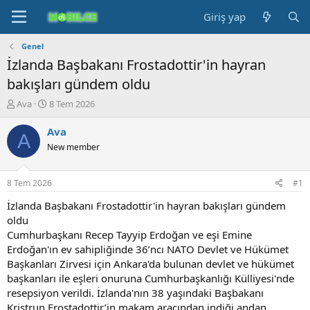
Giriş yap
Genel
İzlanda Başbakanı Frostadottir'in hayran
bakışları gündem oldu
K
B
Ava
8 Tem 2026
o
a
n
ş
Ava
A
b
l
New member
u
a
y
n
u
g
8 Tem 2026
#1
b
ı
a
ç
İzlanda Başbakanı Frostadottir'in hayran bakışları gündem
ş
t
oldu
l
a
Cumhurbaşkanı Recep Tayyip Erdoğan ve eşi Emine
a
r
Erdoğan'ın ev sahipliğinde 36’ncı NATO Devlet ve Hükümet
t
i
Başkanları Zirvesi için Ankara'da bulunan devlet ve hükümet
a
h
başkanları ile eşleri onuruna Cumhurbaşkanlığı Külliyesi'nde
n
i
resepsiyon verildi. İzlanda'nın 38 yaşındaki Başbakanı
Kristrun Frostadottir’in makam aracından indiği andan