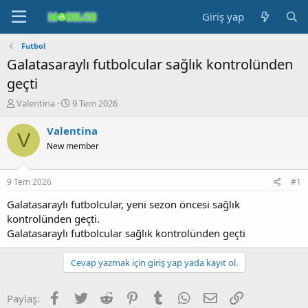
Giriş yap
Futbol
Galatasaraylı futbolcular sağlık kontrolünden
geçti
K
B
Valentina
9 Tem 2026
o
a
n
ş
Valentina
V
b
l
New member
u
a
y
n
u
g
9 Tem 2026
#1
b
ı
a
ç
Galatasaraylı futbolcular, yeni sezon öncesi sağlık
ş
t
kontrolünden geçti.
l
a
Galatasaraylı futbolcular sağlık kontrolünden geçti
a
r
t
i
Cevap yazmak için giriş yap yada kayıt ol.
a
h
n
i
Facebook
Twitter
Reddit
Pinterest
Tumblr
WhatsApp
E-posta
Link
Paylaş: