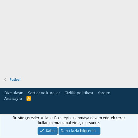
Futbol
Bize ulaşın
Şartlar ve kurallar
Gizlilik politikası
Yardım
Ana sayfa
R
S
S
Bu site çerezler kullanır. Bu siteyi kullanmaya devam ederek çerez
kullanımımızı kabul etmiş olursunuz.
Kabul
Daha fazla bilgi edin…