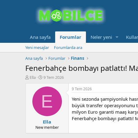
Ana sayfa
Forumlar
Neler yeni
Kullan
Yeni mesajlar
Forumlarda ara
Ana sayfa
Forumlar
Finans
Fenerbahçe bombayı patlattı! Ma
K
B
Ella
9 Tem 2026
o
a
n
ş
9 Tem 2026
b
l
E
Yeni sezonda şampiyonluk hasre
u
a
y
n
büyük transfer operasyonunu tam
u
g
milyon Euro garanti maaş karşı
b
ı
Fenerbahçe bombayı patlattı! M
Ella
a
ç
ş
t
New member
l
a