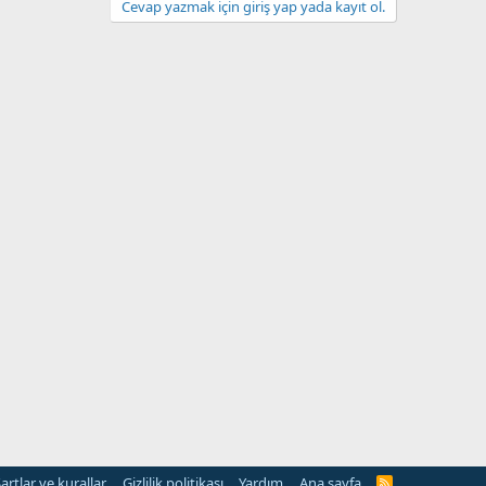
Cevap yazmak için giriş yap yada kayıt ol.
artlar ve kurallar
Gizlilik politikası
Yardım
Ana sayfa
R