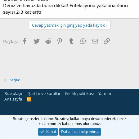
Deniz ve havuzda buna dikkat! Enfeksiyona yakalananların
sayısı 2-3 kat arttı
Cevap yazmak için giriş yap yada kayıt ol.
Facebook
Twitter
Reddit
Pinterest
Tumblr
WhatsApp
E-posta
Link
Paylaş:
Sağlık
Bize ulaşın
Şartlar ve kurallar
Gizlilik politikası
Yardım
Ana sayfa
R
S
S
Bu site çerezler kullanır. Bu siteyi kullanmaya devam ederek çerez
kullanımımızı kabul etmiş olursunuz.
Kabul
Daha fazla bilgi edin…