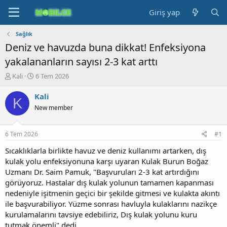
Giriş yap
Sağlık
Deniz ve havuzda buna dikkat! Enfeksiyona
yakalananların sayısı 2-3 kat arttı
K
B
Kali
6 Tem 2026
o
a
n
ş
Kali
K
b
l
New member
u
a
y
n
u
g
6 Tem 2026
#1
b
ı
a
ç
Sıcaklıklarla birlikte havuz ve deniz kullanımı artarken, dış
ş
t
kulak yolu enfeksiyonuna karşı uyaran Kulak Burun Boğaz
l
a
Uzmanı Dr. Saim Pamuk, "Başvuruları 2-3 kat artırdığını
a
r
görüyoruz. Hastalar dış kulak yolunun tamamen kapanması
t
i
nedeniyle işitmenin geçici bir şekilde gitmesi ve kulakta akıntı
a
h
ile başvurabiliyor. Yüzme sonrası havluyla kulaklarını nazikçe
n
i
kurulamalarını tavsiye edebiliriz, Dış kulak yolunu kuru
tutmak önemli" dedi.