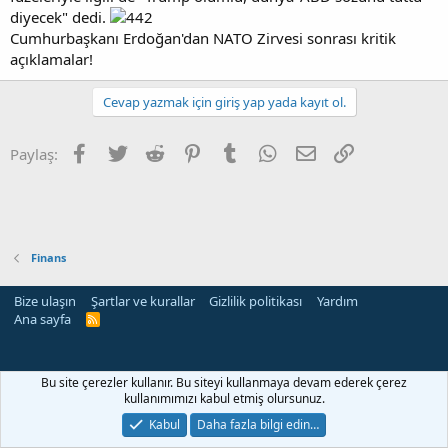
diyecek" dedi.
Cumhurbaşkanı Erdoğan'dan NATO Zirvesi sonrası kritik
açıklamalar!
Cevap yazmak için giriş yap yada kayıt ol.
Facebook
Twitter
Reddit
Pinterest
Tumblr
WhatsApp
E-posta
Link
Paylaş:
Finans
Bize ulaşın
Şartlar ve kurallar
Gizlilik politikası
Yardım
Ana sayfa
R
S
S
rehber siteleri
Bu site çerezler kullanır. Bu siteyi kullanmaya devam ederek çerez
kullanımımızı kabul etmiş olursunuz.
Kabul
Daha fazla bilgi edin…