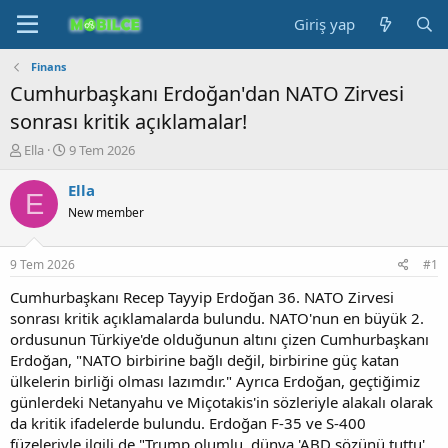
Giriş yap
Finans
Cumhurbaşkanı Erdoğan'dan NATO Zirvesi
sonrası kritik açıklamalar!
K
B
Ella
9 Tem 2026
o
a
n
ş
Ella
E
b
l
New member
u
a
y
n
u
g
9 Tem 2026
#1
b
ı
a
ç
Cumhurbaşkanı Recep Tayyip Erdoğan 36. NATO Zirvesi
ş
t
sonrası kritik açıklamalarda bulundu. NATO'nun en büyük 2.
l
a
ordusunun Türkiye'de olduğunun altını çizen Cumhurbaşkanı
a
r
Erdoğan, "NATO birbirine bağlı değil, birbirine güç katan
t
i
ülkelerin birliği olması lazımdır." Ayrıca Erdoğan, geçtiğimiz
a
h
günlerdeki Netanyahu ve Miçotakis'in sözleriyle alakalı olarak
n
i
da kritik ifadelerde bulundu. Erdoğan F-35 ve S-400
füzeleriyle ilgili de "Trump olumlu, dünya 'ABD sözünü tuttu'