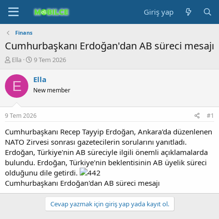
Giriş yap
Finans
Cumhurbaşkanı Erdoğan'dan AB süreci mesajı
K
B
Ella
9 Tem 2026
o
a
n
ş
Ella
E
b
l
New member
u
a
y
n
u
g
9 Tem 2026
#1
b
ı
a
ç
Cumhurbaşkanı Recep Tayyip Erdoğan, Ankara'da düzenlenen
ş
t
NATO Zirvesi sonrası gazetecilerin sorularını yanıtladı.
l
a
Erdoğan, Türkiye'nin AB süreciyle ilgili önemli açıklamalarda
a
r
bulundu. Erdoğan, Türkiye'nin beklentisinin AB üyelik süreci
t
i
olduğunu dile getirdi.
a
h
Cumhurbaşkanı Erdoğan'dan AB süreci mesajı
n
i
Cevap yazmak için giriş yap yada kayıt ol.