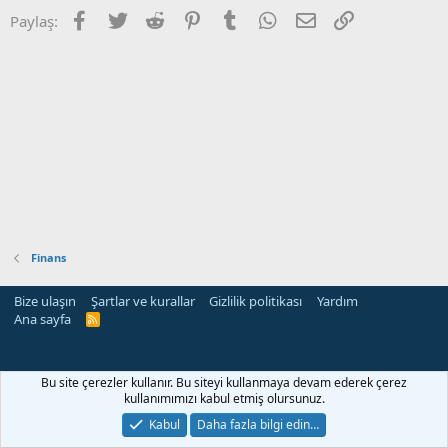
Facebook
Twitter
Reddit
Pinterest
Tumblr
WhatsApp
E-posta
Link
Paylaş:
Finans
Bize ulaşın
Şartlar ve kurallar
Gizlilik politikası
Yardım
Ana sayfa
R
S
S
Bu site çerezler kullanır. Bu siteyi kullanmaya devam ederek çerez
kullanımımızı kabul etmiş olursunuz.
Kabul
Daha fazla bilgi edin…