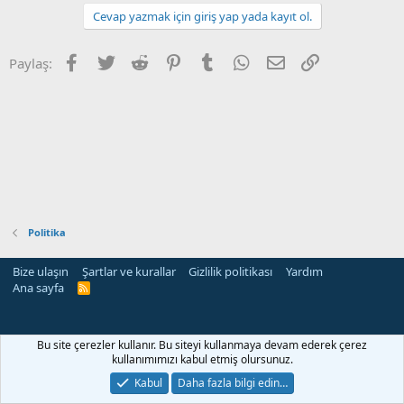
Cevap yazmak için giriş yap yada kayıt ol.
Facebook
Twitter
Reddit
Pinterest
Tumblr
WhatsApp
E-posta
Link
Paylaş:
Politika
Bize ulaşın
Şartlar ve kurallar
Gizlilik politikası
Yardım
Ana sayfa
R
S
S
Bu site çerezler kullanır. Bu siteyi kullanmaya devam ederek çerez
kullanımımızı kabul etmiş olursunuz.
Kabul
Daha fazla bilgi edin…