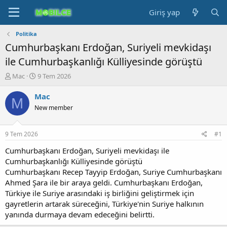
Giriş yap
Politika
Cumhurbaşkanı Erdoğan, Suriyeli mevkidaşı
ile Cumhurbaşkanlığı Külliyesinde görüştü
K
B
Mac
9 Tem 2026
o
a
n
ş
Mac
M
b
l
New member
u
a
y
n
u
g
9 Tem 2026
#1
b
ı
a
ç
Cumhurbaşkanı Erdoğan, Suriyeli mevkidaşı ile
ş
t
Cumhurbaşkanlığı Külliyesinde görüştü
l
a
Cumhurbaşkanı Recep Tayyip Erdoğan, Suriye Cumhurbaşkanı
a
r
Ahmed Şara ile bir araya geldi. Cumhurbaşkanı Erdoğan,
t
i
Türkiye ile Suriye arasındaki iş birliğini geliştirmek için
a
h
gayretlerin artarak süreceğini, Türkiye'nin Suriye halkının
n
i
yanında durmaya devam edeceğini belirtti.