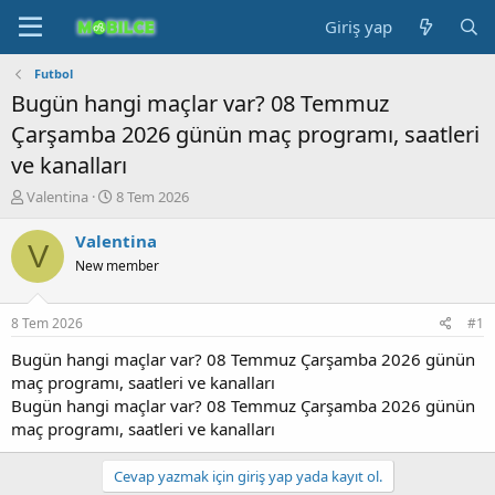
Giriş yap
Futbol
Bugün hangi maçlar var? 08 Temmuz
Çarşamba 2026 günün maç programı, saatleri
ve kanalları
K
B
Valentina
8 Tem 2026
o
a
n
ş
Valentina
V
b
l
New member
u
a
y
n
u
g
8 Tem 2026
#1
b
ı
a
ç
Bugün hangi maçlar var? 08 Temmuz Çarşamba 2026 günün
ş
t
maç programı, saatleri ve kanalları
l
a
Bugün hangi maçlar var? 08 Temmuz Çarşamba 2026 günün
a
r
maç programı, saatleri ve kanalları
t
i
a
h
n
i
Cevap yazmak için giriş yap yada kayıt ol.