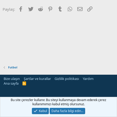
Facebook
Twitter
Reddit
Pinterest
Tumblr
WhatsApp
E-posta
Link
Paylaş:
Futbol
Bize ulaşın
Şartlar ve kurallar
Gizlilik politikası
Yardım
Ana sayfa
R
S
S
Bu site çerezler kullanır. Bu siteyi kullanmaya devam ederek çerez
kullanımımızı kabul etmiş olursunuz.
Kabul
Daha fazla bilgi edin…