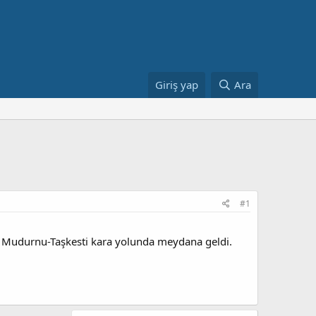
Giriş yap
Ara
#1
za, Mudurnu-Taşkesti kara yolunda meydana geldi.