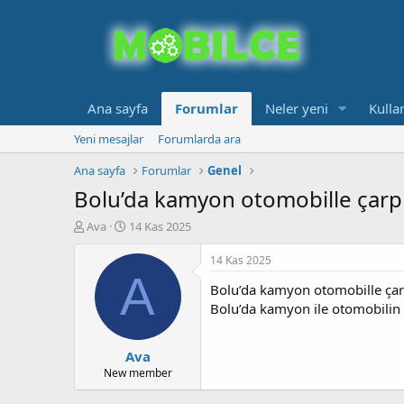
Ana sayfa
Forumlar
Neler yeni
Kullan
Yeni mesajlar
Forumlarda ara
Ana sayfa
Forumlar
Genel
Bolu’da kamyon otomobille çarpışt
K
B
Ava
14 Kas 2025
o
a
n
ş
14 Kas 2025
b
l
A
Bolu’da kamyon otomobille çarpı
u
a
y
n
Bolu’da kamyon ile otomobilin ç
u
g
b
ı
Ava
a
ç
ş
t
New member
l
a