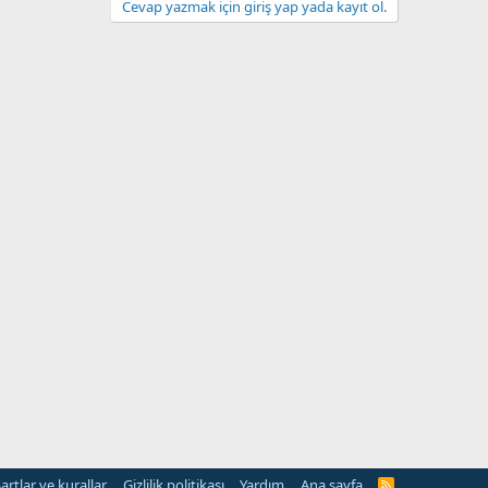
Cevap yazmak için giriş yap yada kayıt ol.
artlar ve kurallar
Gizlilik politikası
Yardım
Ana sayfa
R