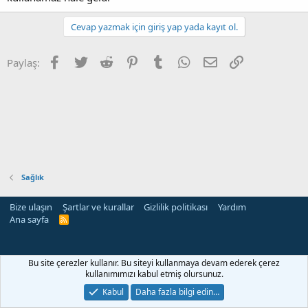
Cevap yazmak için giriş yap yada kayıt ol.
Facebook
Twitter
Reddit
Pinterest
Tumblr
WhatsApp
E-posta
Link
Paylaş:
Sağlık
Bize ulaşın
Şartlar ve kurallar
Gizlilik politikası
Yardım
Ana sayfa
R
S
S
Bu site çerezler kullanır. Bu siteyi kullanmaya devam ederek çerez
kullanımımızı kabul etmiş olursunuz.
Kabul
Daha fazla bilgi edin…