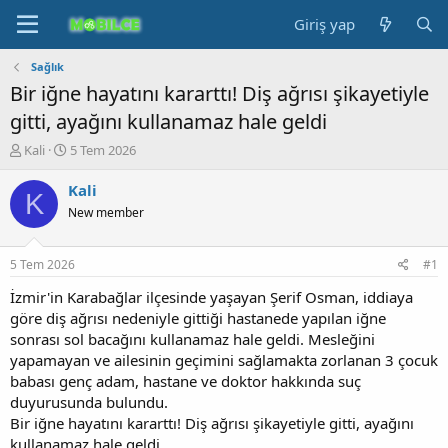
Giriş yap
Sağlık
Bir iğne hayatını kararttı! Diş ağrısı şikayetiyle
gitti, ayağını kullanamaz hale geldi
K
B
Kali
5 Tem 2026
o
a
n
ş
Kali
K
b
l
New member
u
a
y
n
u
g
5 Tem 2026
#1
b
ı
a
ç
İzmir'in Karabağlar ilçesinde yaşayan Şerif Osman, iddiaya
ş
t
göre diş ağrısı nedeniyle gittiği hastanede yapılan iğne
l
a
sonrası sol bacağını kullanamaz hale geldi. Mesleğini
a
r
yapamayan ve ailesinin geçimini sağlamakta zorlanan 3 çocuk
t
i
babası genç adam, hastane ve doktor hakkında suç
a
h
duyurusunda bulundu.
n
i
Bir iğne hayatını kararttı! Diş ağrısı şikayetiyle gitti, ayağını
kullanamaz hale geldi