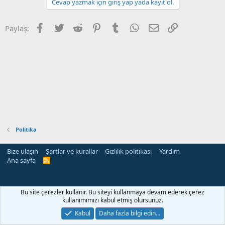
Cevap yazmak için giriş yap yada kayıt ol.
Facebook
Twitter
Reddit
Pinterest
Tumblr
WhatsApp
E-posta
Link
Paylaş:
Politika
Bize ulaşın
Şartlar ve kurallar
Gizlilik politikası
Yardım
Ana sayfa
R
S
S
Bu site çerezler kullanır. Bu siteyi kullanmaya devam ederek çerez
kullanımımızı kabul etmiş olursunuz.
Kabul
Daha fazla bilgi edin…