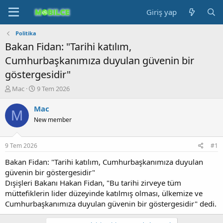
Giriş yap
Politika
Bakan Fidan: "Tarihi katılım,
Cumhurbaşkanımıza duyulan güvenin bir
göstergesidir"
K
B
Mac
9 Tem 2026
o
a
n
ş
Mac
M
b
l
New member
u
a
y
n
u
g
9 Tem 2026
#1
b
ı
a
ç
Bakan Fidan: "Tarihi katılım, Cumhurbaşkanımıza duyulan
ş
t
güvenin bir göstergesidir"
l
a
Dışişleri Bakanı Hakan Fidan, "Bu tarihi zirveye tüm
a
r
müttefiklerin lider düzeyinde katılmış olması, ülkemize ve
t
i
Cumhurbaşkanımıza duyulan güvenin bir göstergesidir" dedi.
a
h
n
i