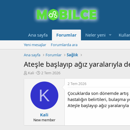
Ana sayfa
Forumlar
Neler yeni
Kullan
Yeni mesajlar
Forumlarda ara
Ana sayfa
Forumlar
Sağlık
Ateşle başlayıp ağız yaralarıyla
K
B
Kali
2 Tem 2026
o
a
n
ş
2 Tem 2026
b
l
K
Çocuklarda son dönemde artış gö
u
a
y
n
hastalığın belirtileri, bulaşma 
u
g
Ateşle başlayıp ağız yaralarıy
b
ı
Kali
a
ç
ş
t
New member
l
a