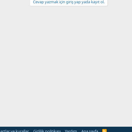
Cevap yazmak için giriş yap yada kayıt ol.
artlar ve kurallar
Gizlilik politikası
Yardım
Ana sayfa
R