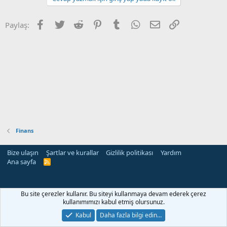
Facebook
Twitter
Reddit
Pinterest
Tumblr
WhatsApp
E-posta
Link
Paylaş:
Finans
Bize ulaşın
Şartlar ve kurallar
Gizlilik politikası
Yardım
Ana sayfa
R
S
S
Bu site çerezler kullanır. Bu siteyi kullanmaya devam ederek çerez
kullanımımızı kabul etmiş olursunuz.
Kabul
Daha fazla bilgi edin…