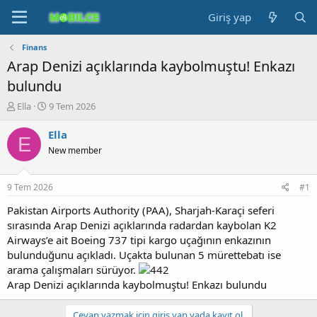
Giriş yap
Finans
Arap Denizi açıklarında kaybolmuştu! Enkazı
bulundu
K
B
Ella
9 Tem 2026
o
a
n
ş
Ella
E
b
l
New member
u
a
y
n
u
g
9 Tem 2026
#1
b
ı
a
ç
Pakistan Airports Authority (PAA), Sharjah-Karaçi seferi
ş
t
sırasında Arap Denizi açıklarında radardan kaybolan K2
l
a
Airways’e ait Boeing 737 tipi kargo uçağının enkazının
a
r
bulunduğunu açıkladı. Uçakta bulunan 5 mürettebatı ise
t
i
arama çalışmaları sürüyor.
a
h
Arap Denizi açıklarında kaybolmuştu! Enkazı bulundu
n
i
Cevap yazmak için giriş yap yada kayıt ol.