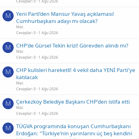
Cevaplar
0
1 Ağu 2026
Yeni Parti’den Mansur Yavaş açıklaması!
M
Cumhurbaşkanı adayı mı olacak?
Mac
Cevaplar
0
1 Ağu 2026
CHP'de Gürsel Tekin krizi! Görevden alındı mı?
M
Mac
Cevaplar
0
1 Ağu 2026
CHP kulisleri hareketli! 4 vekil daha YENİ Parti'ye
M
katılacak
Mac
Cevaplar
0
1 Ağu 2026
Çerkezköy Belediye Başkanı CHP'den istifa etti
M
Mac
Cevaplar
0
1 Ağu 2026
TÜGVA programında konuşan Cumhurbaşkanı
M
Erdoğan: "Türkiye'nin yarınlarını üç beş kendini