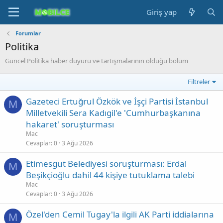
Giriş yap
Forumlar
Politika
Güncel Politika haber duyuru ve tartışmalarının olduğu bölüm
Filtreler
Gazeteci Ertuğrul Özkök ve İşçi Partisi İstanbul
M
Milletvekili Sera Kadıgil'e 'Cumhurbaşkanına
hakaret' soruşturması
Mac
Cevaplar
0
3 Ağu 2026
Etimesgut Belediyesi soruşturması: Erdal
M
Beşikçioğlu dahil 44 kişiye tutuklama talebi
Mac
Cevaplar
0
3 Ağu 2026
Özel'den Cemil Tugay'la ilgili AK Parti iddialarına
M