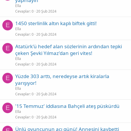
yapmayın
Ella
Cevaplar
0
20 Şub 2024
1450 sterlinlik altın kaplı biftek gitti!
E
Ella
Cevaplar
0
20 Şub 2024
Atatürk'ü hedef alan sözlerinin ardından tepki
E
çeken Şevki Yılmaz'dan geri vites!
Ella
Cevaplar
0
20 Şub 2024
Yüzde 303 arttı, neredeyse artık kiralarla
E
yarışıyor!
Ella
Cevaplar
0
20 Şub 2024
'15 Temmuz' iddiasına Bahçeli ateş püskürdü
E
Ella
Cevaplar
0
20 Şub 2024
Ünlü oyuncunun acı günü! Annesini kaybetti
E