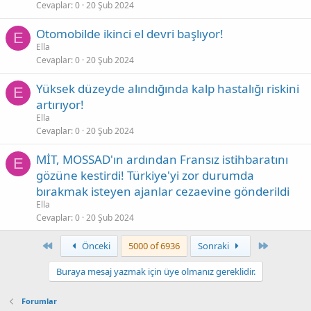
Cevaplar
0
20 Şub 2024
Otomobilde ikinci el devri başlıyor!
E
Ella
Cevaplar
0
20 Şub 2024
Yüksek düzeyde alındığında kalp hastalığı riskini
E
artırıyor!
Ella
Cevaplar
0
20 Şub 2024
MİT, MOSSAD'ın ardından Fransız istihbaratını
E
gözüne kestirdi! Türkiye'yi zor durumda
bırakmak isteyen ajanlar cezaevine gönderildi
Ella
Cevaplar
0
20 Şub 2024
First
Son
Önceki
5000 of 6936
Sonraki
Buraya mesaj yazmak için üye olmanız gereklidir.
Forumlar