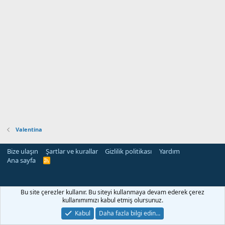
Valentina
Bize ulaşın
Şartlar ve kurallar
Gizlilik politikası
Yardım
Ana sayfa
R
S
S
Bu site çerezler kullanır. Bu siteyi kullanmaya devam ederek çerez
kullanımımızı kabul etmiş olursunuz.
Kabul
Daha fazla bilgi edin…