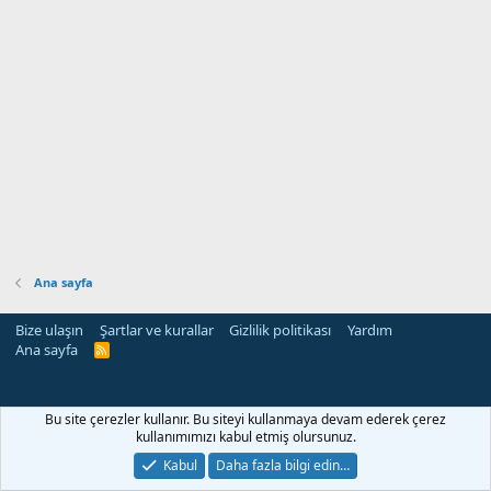
Ana sayfa
Bize ulaşın
Şartlar ve kurallar
Gizlilik politikası
Yardım
Ana sayfa
R
S
S
Bu site çerezler kullanır. Bu siteyi kullanmaya devam ederek çerez
kullanımımızı kabul etmiş olursunuz.
Kabul
Daha fazla bilgi edin…