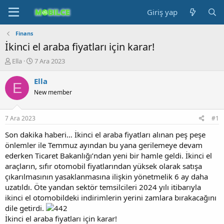
Giriş yap
Finans
İkinci el araba fiyatları için karar!
K
B
Ella
7 Ara 2023
o
a
n
ş
Ella
E
b
l
New member
u
a
y
n
u
g
7 Ara 2023
#1
b
ı
a
ç
Son dakika haberi… İkinci el araba fiyatları alınan peş peşe
ş
t
önlemler ile Temmuz ayından bu yana gerilemeye devam
l
a
ederken Ticaret Bakanlığı’ndan yeni bir hamle geldi. İkinci el
a
r
araçların, sıfır otomobil fiyatlarından yüksek olarak satışa
t
i
çıkarılmasının yasaklanmasına ilişkin yönetmelik 6 ay daha
a
h
uzatıldı. Öte yandan sektör temsilcileri 2024 yılı itibarıyla
n
i
ikinci el otomobildeki indirimlerin yerini zamlara bırakacağını
dile getirdi.
İkinci el araba fiyatları için karar!