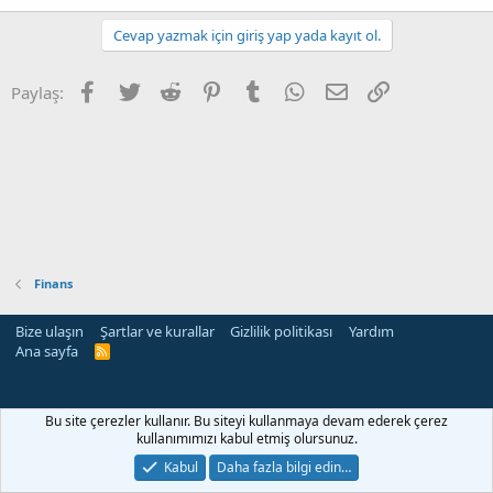
Cevap yazmak için giriş yap yada kayıt ol.
Facebook
Twitter
Reddit
Pinterest
Tumblr
WhatsApp
E-posta
Link
Paylaş:
Finans
Bize ulaşın
Şartlar ve kurallar
Gizlilik politikası
Yardım
Ana sayfa
R
S
S
Bu site çerezler kullanır. Bu siteyi kullanmaya devam ederek çerez
kullanımımızı kabul etmiş olursunuz.
Kabul
Daha fazla bilgi edin…